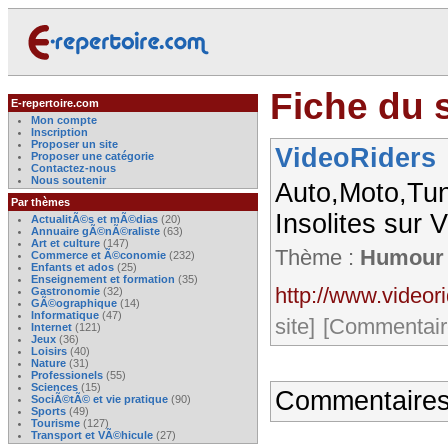
Fiche du s
E-repertoire.com
Mon compte
Inscription
Proposer un site
VideoRiders
Proposer une catégorie
Contactez-nous
Nous soutenir
Auto,Moto,Tun
Par thèmes
Insolites sur
ActualitÃ©s et mÃ©dias
(20)
Annuaire gÃ©nÃ©raliste
(63)
Art et culture
(147)
Thème :
Humour
Commerce et Ã©conomie
(232)
Enfants et ados
(25)
Enseignement et formation
(35)
http://www.videor
Gastronomie
(32)
GÃ©ographique
(14)
Informatique
(47)
site]
[Commentaire
Internet
(121)
Jeux
(36)
Loisirs
(40)
Nature
(31)
Professionels
(55)
Sciences
(15)
Commentaires
SociÃ©tÃ© et vie pratique
(90)
Sports
(49)
Tourisme
(127)
Transport et VÃ©hicule
(27)