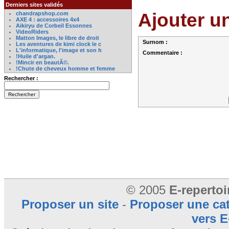
Derniers sites validés
Ajouter u
chandrapshop.com
AXE 4 : accessoires 4x4
Aikiryu de Corbeil Essonnes
VideoRiders
Matton Images, le libre de droit
Surnom :
Les aventures de kimi clock le c
L'informatique, l'image et son h
Commentaire :
!Huile d'argan.
!Mincir en beautÃ©.
!Chute de cheveux homme et femme
Rechercher :
© 2005
E-reperto
Proposer un site
-
Proposer une ca
vers E