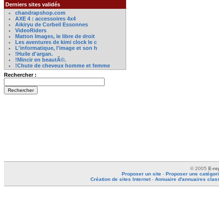
Derniers sites validés
chandrapshop.com
AXE 4 : accessoires 4x4
Aikiryu de Corbeil Essonnes
VideoRiders
Matton Images, le libre de droit
Les aventures de kimi clock le c
L'informatique, l'image et son h
!Huile d'argan.
!Mincir en beautÃ©.
!Chute de cheveux homme et femme
Rechercher :
© 2005
E-re
Proposer un site
-
Proposer une catégor
Création de sites Internet
-
Annuaire d'annuaires cla