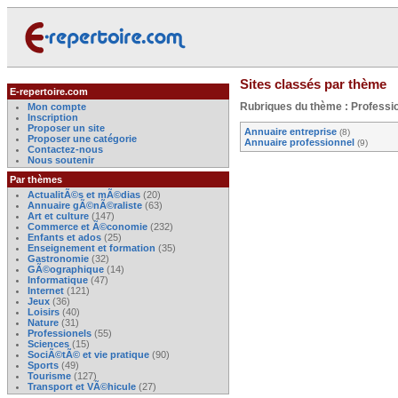
Sites classés par thème
E-repertoire.com
Rubriques du thème : Professi
Mon compte
Inscription
Proposer un site
Annuaire entreprise
(8)
Proposer une catégorie
Annuaire professionnel
(9)
Contactez-nous
Nous soutenir
Par thèmes
ActualitÃ©s et mÃ©dias
(20)
Annuaire gÃ©nÃ©raliste
(63)
Art et culture
(147)
Commerce et Ã©conomie
(232)
Enfants et ados
(25)
Enseignement et formation
(35)
Gastronomie
(32)
GÃ©ographique
(14)
Informatique
(47)
Internet
(121)
Jeux
(36)
Loisirs
(40)
Nature
(31)
Professionels
(55)
Sciences
(15)
SociÃ©tÃ© et vie pratique
(90)
Sports
(49)
Tourisme
(127)
Transport et VÃ©hicule
(27)