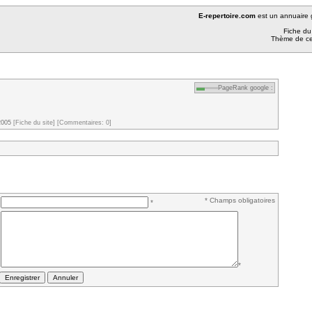
E-repertoire.com
est un annuaire g
Fiche du 
Thème de ce
PageRank google :
2005
[Fiche du site]
[Commentaires: 0]
* Champs obligatoires
*
*