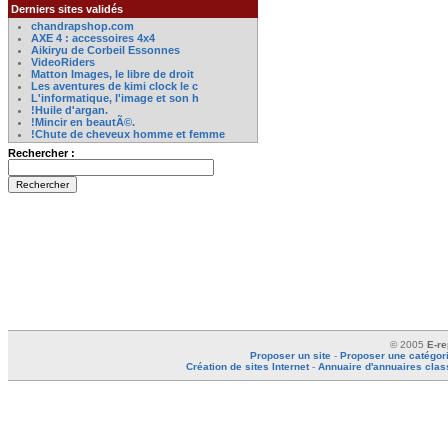
Derniers sites validés
chandrapshop.com
AXE 4 : accessoires 4x4
Aikiryu de Corbeil Essonnes
VideoRiders
Matton Images, le libre de droit
Les aventures de kimi clock le c
L'informatique, l'image et son h
!Huile d'argan.
!Mincir en beautÃ©.
!Chute de cheveux homme et femme
Rechercher :
© 2005
E-re
Proposer un site
-
Proposer une catégor
Création de sites Internet
-
Annuaire d'annuaires cla