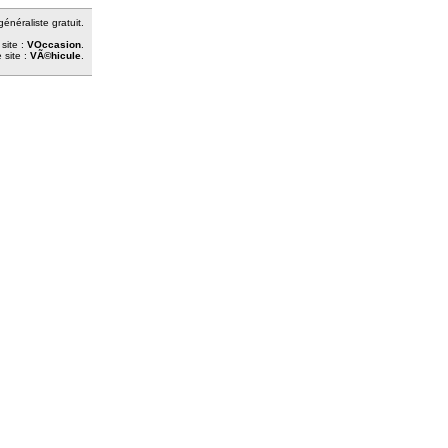
énéraliste gratuit.
site :
VOccasion
.
 site :
VÃ©hicule
.