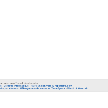
pertoire.com
Tous droits réservés.
ie
-
Lexique informatique
-
Faire un lien vers E-repertoire.com
ssés par thèmes
-
Hébergement de serveurs TeamSpeak
-
World of Warcraft