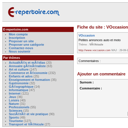
Fiche du site : VOccasion
E-repertoire.com
Mon compte
VOccasion
Inscription
Petites annonces auto et moto
Proposer un site
Proposer une catégorie
Thème :
VÃ©hicule
Contactez-nous
http://www.voccasion.com
MAJ : 29-09-
Nous soutenir
Par thèmes
Commentaires :
ActualitÃ©s et mÃ©dias
(20)
Annuaire gÃ©nÃ©raliste
(63)
Art et culture
(147)
Commerce et Ã©conomie
(232)
Ajouter un commentaire
Enfants et ados
(25)
Enseignement et formation
(35)
Surnom :
Gastronomie
(32)
GÃ©ographique
(14)
Commentaire :
Informatique
(47)
Internet
(121)
Jeux
(36)
Loisirs
(40)
Nature
(31)
Professionels
(55)
Sciences
(15)
SociÃ©tÃ© et vie pratique
(90)
Sports
(49)
Tourisme
(127)
Transport et VÃ©hicule
(27)