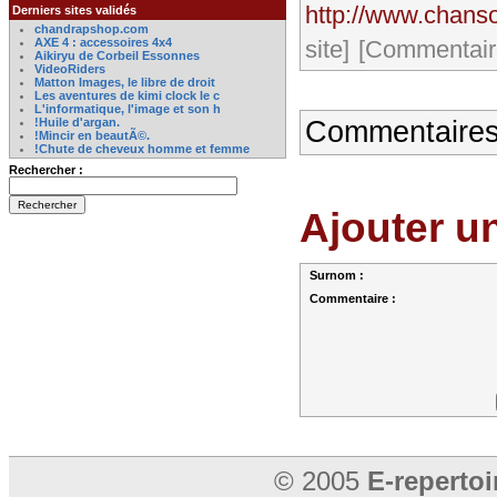
http://www.chanso
Derniers sites validés
chandrapshop.com
AXE 4 : accessoires 4x4
site]
[Commentaire
Aikiryu de Corbeil Essonnes
VideoRiders
Matton Images, le libre de droit
Les aventures de kimi clock le c
L'informatique, l'image et son h
!Huile d'argan.
Commentaires
!Mincir en beautÃ©.
!Chute de cheveux homme et femme
Rechercher :
Ajouter u
Surnom :
Commentaire :
© 2005
E-reperto