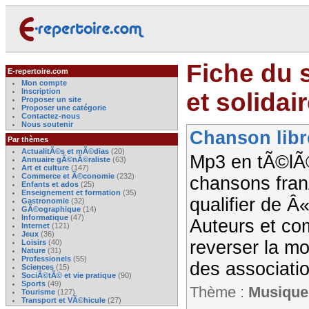
Fiche du s
E-repertoire.com
Mon compte
Inscription
et solidair
Proposer un site
Proposer une catégorie
Contactez-nous
Nous soutenir
Chanson libre.
Par thèmes
ActualitÃ©s et mÃ©dias
(20)
Mp3 en tÃ©lÃ
Annuaire gÃ©nÃ©raliste
(63)
Art et culture
(147)
Commerce et Ã©conomie
(232)
chansons fran
Enfants et ados
(25)
Enseignement et formation
(35)
qualifier de 
Gastronomie
(32)
GÃ©ographique
(14)
Informatique
(47)
Auteurs et c
Internet
(121)
Jeux
(36)
reverser la m
Loisirs
(40)
Nature
(31)
Professionels
(55)
des associati
Sciences
(15)
SociÃ©tÃ© et vie pratique
(90)
Sports
(49)
Thème :
Musique
Tourisme
(127)
Transport et VÃ©hicule
(27)