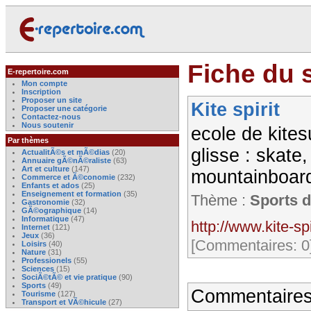
Fiche du si
E-repertoire.com
Mon compte
Inscription
Proposer un site
Kite spirit
Proposer une catégorie
Contactez-nous
Nous soutenir
ecole de kites
Par thèmes
glisse : skate, 
ActualitÃ©s et mÃ©dias
(20)
Annuaire gÃ©nÃ©raliste
(63)
Art et culture
(147)
mountainboard,
Commerce et Ã©conomie
(232)
Enfants et ados
(25)
Enseignement et formation
(35)
Thème :
Sports d
Gastronomie
(32)
GÃ©ographique
(14)
Informatique
(47)
http://www.kite-sp
Internet
(121)
Jeux
(36)
[Commentaires: 0
Loisirs
(40)
Nature
(31)
Professionels
(55)
Sciences
(15)
SociÃ©tÃ© et vie pratique
(90)
Sports
(49)
Commentaires
Tourisme
(127)
Transport et VÃ©hicule
(27)