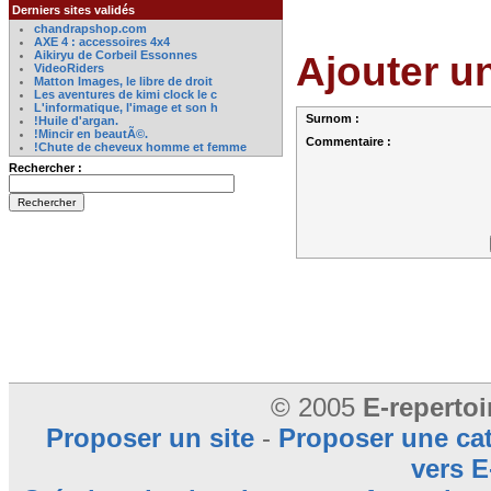
Derniers sites validés
chandrapshop.com
AXE 4 : accessoires 4x4
Aikiryu de Corbeil Essonnes
Ajouter u
VideoRiders
Matton Images, le libre de droit
Les aventures de kimi clock le c
L'informatique, l'image et son h
Surnom :
!Huile d'argan.
!Mincir en beautÃ©.
Commentaire :
!Chute de cheveux homme et femme
Rechercher :
© 2005
E-reperto
Proposer un site
-
Proposer une ca
vers E