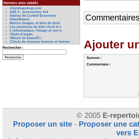
Derniers sites validés
chandrapshop.com
AXE 4 : accessoires 4x4
Commentaires
Aikiryu de Corbeil Essonnes
VideoRiders
Matton Images, le libre de droit
Les aventures de kimi clock le c
L'informatique, l'image et son h
!Huile d'argan.
!Mincir en beautÃ©.
Ajouter u
!Chute de cheveux homme et femme
Rechercher :
Surnom :
Commentaire :
© 2005
E-reperto
Proposer un site
-
Proposer une ca
vers E