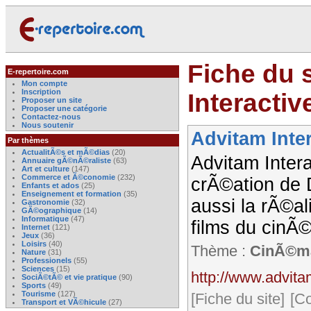
Fiche du s
E-repertoire.com
Mon compte
Inscription
Interactiv
Proposer un site
Proposer une catégorie
Contactez-nous
Nous soutenir
Advitam Inte
Par thèmes
ActualitÃ©s et mÃ©dias
(20)
Advitam Intera
Annuaire gÃ©nÃ©raliste
(63)
Art et culture
(147)
Commerce et Ã©conomie
(232)
crÃ©ation de D
Enfants et ados
(25)
Enseignement et formation
(35)
aussi la rÃ©a
Gastronomie
(32)
GÃ©ographique
(14)
Informatique
(47)
films du cinÃ
Internet
(121)
Jeux
(36)
Loisirs
(40)
Thème :
CinÃ©m
Nature
(31)
Professionels
(55)
Sciences
(15)
http://www.advita
SociÃ©tÃ© et vie pratique
(90)
Sports
(49)
Tourisme
(127)
[Fiche du site]
[C
Transport et VÃ©hicule
(27)