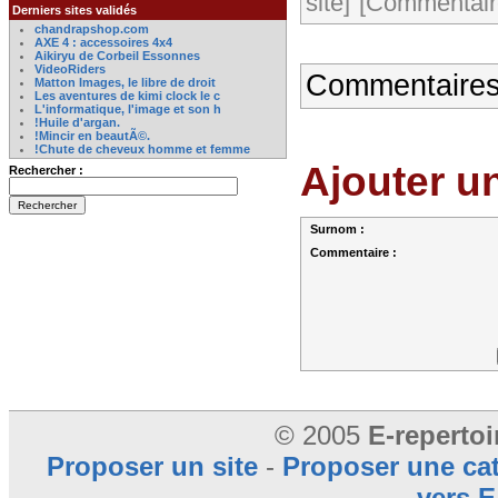
site]
[Commentaire
Derniers sites validés
chandrapshop.com
AXE 4 : accessoires 4x4
Aikiryu de Corbeil Essonnes
VideoRiders
Commentaires
Matton Images, le libre de droit
Les aventures de kimi clock le c
L'informatique, l'image et son h
!Huile d'argan.
!Mincir en beautÃ©.
!Chute de cheveux homme et femme
Ajouter u
Rechercher :
Surnom :
Commentaire :
© 2005
E-reperto
Proposer un site
-
Proposer une ca
vers E