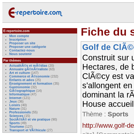
Fiche du s
E-repertoire.com
Mon compte
Inscription
Proposer un site
Golf de ClÃ©
Proposer une catégorie
Contactez-nous
Nous soutenir
Construit sur
Par thèmes
Hectares, de b
ActualitÃ©s et mÃ©dias
(20)
Annuaire gÃ©nÃ©raliste
(63)
Art et culture
(147)
ClÃ©cy est va
Commerce et Ã©conomie
(232)
Enfants et ados
(25)
s'allongent en
Enseignement et formation
(35)
Gastronomie
(32)
GÃ©ographique
(14)
dominant la r
Informatique
(47)
Internet
(121)
Jeux
(36)
House accueil
Loisirs
(40)
Nature
(31)
Professionels
(55)
Thème :
Sports
Sciences
(15)
SociÃ©tÃ© et vie pratique
(90)
Sports
(49)
http://www.golf-d
Tourisme
(127)
Transport et VÃ©hicule
(27)