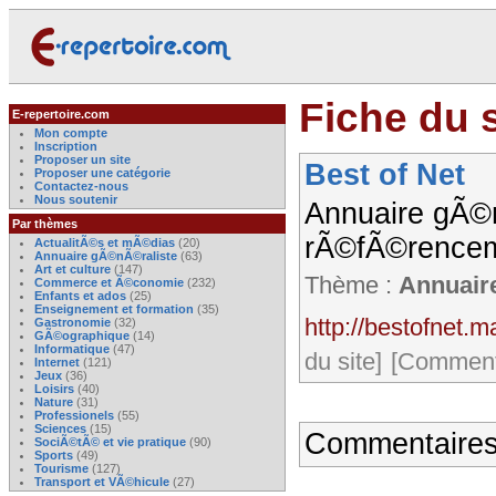
Fiche du s
E-repertoire.com
Mon compte
Inscription
Proposer un site
Best of Net
Proposer une catégorie
Contactez-nous
Nous soutenir
Annuaire gÃ©n
Par thèmes
rÃ©fÃ©renceme
ActualitÃ©s et mÃ©dias
(20)
Annuaire gÃ©nÃ©raliste
(63)
Art et culture
(147)
Thème :
Annuaire
Commerce et Ã©conomie
(232)
Enfants et ados
(25)
Enseignement et formation
(35)
http://bestofnet.m
Gastronomie
(32)
GÃ©ographique
(14)
Informatique
(47)
du site]
[Commenta
Internet
(121)
Jeux
(36)
Loisirs
(40)
Nature
(31)
Professionels
(55)
Sciences
(15)
Commentaires
SociÃ©tÃ© et vie pratique
(90)
Sports
(49)
Tourisme
(127)
Transport et VÃ©hicule
(27)