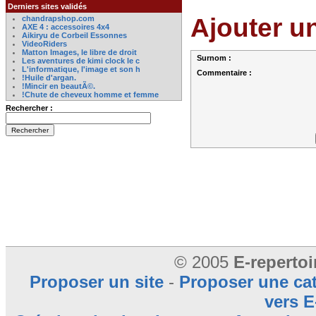
Derniers sites validés
Ajouter u
chandrapshop.com
AXE 4 : accessoires 4x4
Aikiryu de Corbeil Essonnes
VideoRiders
Matton Images, le libre de droit
Surnom :
Les aventures de kimi clock le c
L'informatique, l'image et son h
Commentaire :
!Huile d'argan.
!Mincir en beautÃ©.
!Chute de cheveux homme et femme
Rechercher :
© 2005
E-reperto
Proposer un site
-
Proposer une ca
vers E